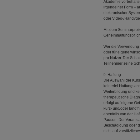
Akademie vorbehalten
irgendeiner Form – a
elektronischer System
oder Video-/Handyger
Mit dem Seminarpreis
Geheimhaltungspflich
Wer die Verwendung d
oder für eigene wirts
pro Nutzer. Der Scha
Teilnehmer seine Sch
9. Haftung
Die Auswahl der Kur
keinerlei Haftungsa
Weiterbildung und ke
therapeutische Diagn
erfolgt auf eigene Ge
kurz- und/oder langfr
ebenfalls von der Ha
Pausen. Der Veranstal
Beschädigung oder d
nicht auf vorsätzlich