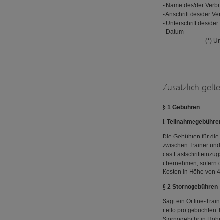
- Name des/der Verbr
- Anschrift des/der V
- Unterschrift des/der
- Datum
____________ (*) Unz
Zusätzlich gel
§ 1 Gebühren
I. Teilnahmegebühre
Die Gebühren für die
zwischen Trainer und
das Lastschrifteinzu
übernehmen, sofern d
Kosten in Höhe von 
§ 2 Stornogebühren
Sagt ein Online-Trai
netto pro gebuchten T
Stornogebühr in Höh