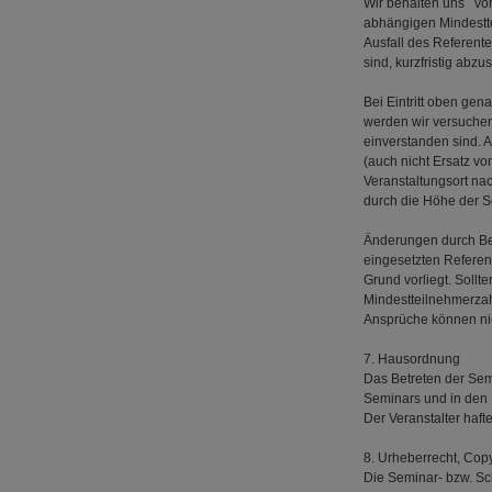
Wir behalten uns vor
abhängigen Mindesttei
Ausfall des Referent
sind, kurzfristig abzu
Bei Eintritt oben gen
werden wir versuchen
einverstanden sind. 
(auch nicht Ersatz vo
Veranstaltungsort na
durch die Höhe der S
Änderungen durch Ber
eingesetzten Referen
Grund vorliegt. Sollt
Mindestteilnehmerzah
Ansprüche können ni
7. Hausordnung
Das Betreten der Sem
Seminars und in den 
Der Veranstalter hafte
8. Urheberrecht, Cop
Die Seminar- bzw. Sc