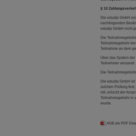
§ 10 Zahlungsverke
Die edudip GmbH wic
nachfolgenden Bestim
edudip GmbH nicht ge
Die Teilnahmegebühre
Teilnahmegebühr bei
Teilnahme an dem ge
Über das System der 
Teilnehmer versandt.
Die Teilnahmegebühr
Die edudip GmbH ist t
solchen Prüfung fest,
mit, erlischt der An
Teilnahmegebühr in v
wurde.
AGB als PDF Do