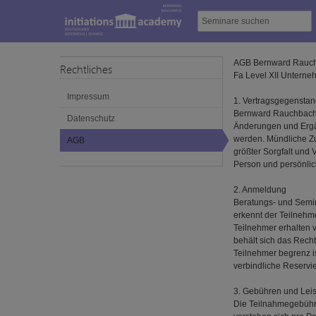
AGB Bernward Rauc
Rechtliches
Fa Level XII Unterne
Impressum
1. Vertragsgegensta
Bernward Rauchbach 
Datenschutz
Änderungen und Ergän
werden. Mündliche Zu
AGB
größter Sorgfalt und 
Person und persönli
2. Anmeldung
Beratungs- und Semin
erkennt der Teilnehme
Teilnehmer erhalten
behält sich das Rech
Teilnehmer begrenz i
verbindliche Reservi
3. Gebühren und Lei
Die Teilnahmegebühre