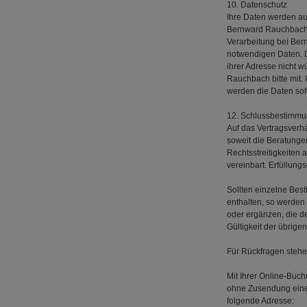
10. Datenschutz
Ihre Daten werden au
Bernward Rauchbach m
Verarbeitung bei Be
notwendigen Daten. D
ihrer Adresse nicht 
Rauchbach bitte mit. 
werden die Daten sofo
12. Schlussbestimm
Auf das Vertragsverh
soweit die Beratung
Rechtsstreitigkeiten
vereinbart. Erfüllungs
Sollten einzelne Be
enthalten, so werde
oder ergänzen, die 
Gültigkeit der übrig
Für Rückfragen stehe
Mit Ihrer Online-Buch
ohne Zusendung einer
folgende Adresse: