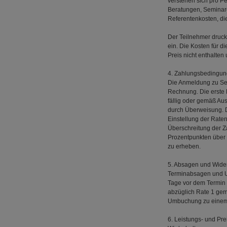
verstehen sich pro Pe
Beratungen, Seminare
Referentenkosten, di
Der Teilnehmer druckt
ein. Die Kosten für d
Preis nicht enthalten 
4. Zahlungsbedingu
Die Anmeldung zu Sem
Rechnung. Die erste 
fällig oder gemäß Au
durch Überweisung. D
Einstellung der Rate
Überschreitung der Z
Prozentpunkten über 
zu erheben.
5. Absagen und Wider
Terminabsagen und Um
Tage vor dem Termin
abzüglich Rate 1 gemä
Umbuchung zu einem v
6. Leistungs- und Pr