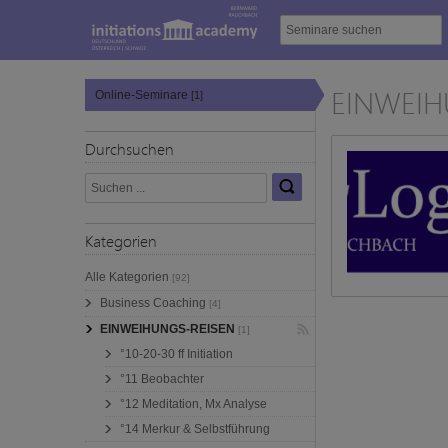
EINWEIH
Online-Seminare
[1]
Durchsuchen
Kategorien
Alle Kategorien
[92]
Business Coaching
[4]
EINWEIHUNGS-REISEN
[1]
°10-20-30 ff Initiation
°11 Beobachter
°12 Meditation, Mx Analyse
°14 Merkur & Selbstführung